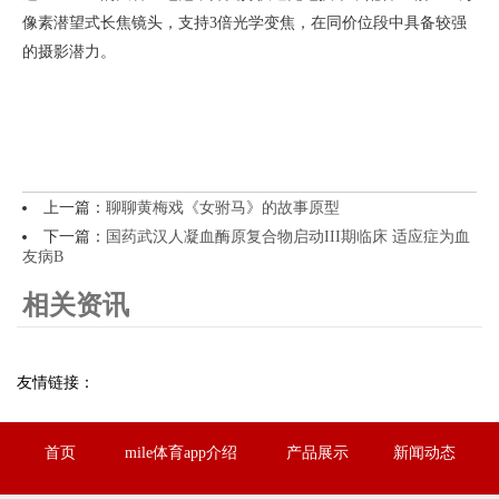
像素潜望式长焦镜头，支持3倍光学变焦，在同价位段中具备较强
的摄影潜力。
上一篇：
聊聊黄梅戏《女驸马》的故事原型
下一篇：
国药武汉人凝血酶原复合物启动III期临床 适应症为血
友病B
相关资讯
友情链接：
首页
mile体育app介绍
产品展示
新闻动态